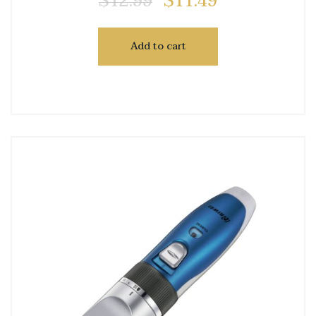
$
12.99
$
11.49
Add to cart