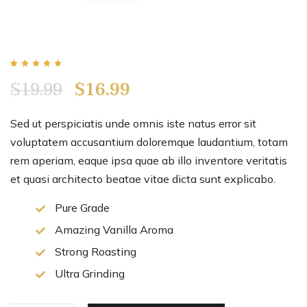
Rated
1
5.00
$
19.99
$
16.99
out of 5
based on
customer
rating
Sed ut perspiciatis unde omnis iste natus error sit
voluptatem accusantium doloremque laudantium, totam
rem aperiam, eaque ipsa quae ab illo inventore veritatis
et quasi architecto beatae vitae dicta sunt explicabo.
Pure Grade
Amazing Vanilla Aroma
Strong Roasting
Ultra Grinding