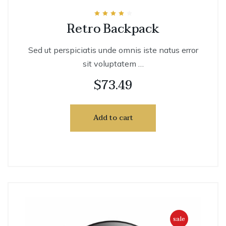
Rated
Retro Backpack
4.00
out of 5
Sed ut perspiciatis unde omnis iste natus error
sit voluptatem …
$
73.49
Add to cart
sale