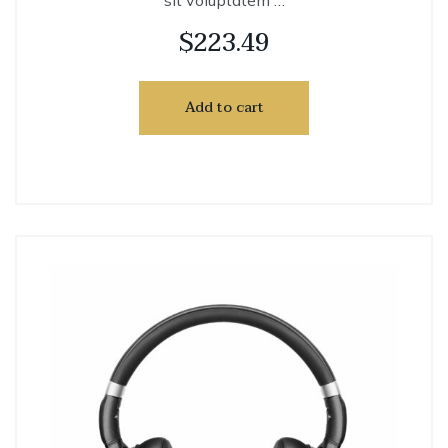
sit voluptatem …
$
223.49
Add to cart