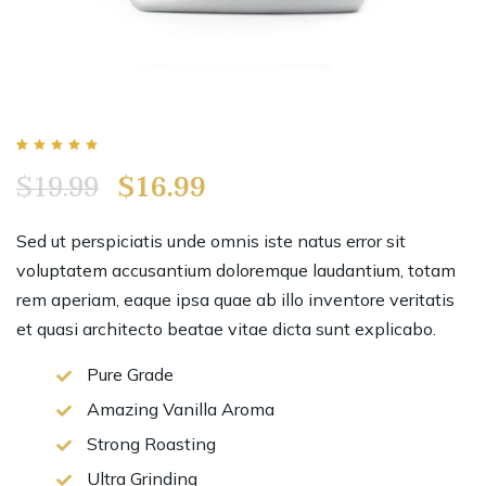
Rated
1
5.00
$
19.99
$
16.99
out of 5
based on
customer
rating
Sed ut perspiciatis unde omnis iste natus error sit
voluptatem accusantium doloremque laudantium, totam
rem aperiam, eaque ipsa quae ab illo inventore veritatis
et quasi architecto beatae vitae dicta sunt explicabo.
Pure Grade
Amazing Vanilla Aroma
Strong Roasting
Ultra Grinding