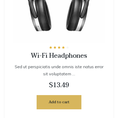
Rated
Wi-Fi Headphones
4.00
out of 5
Sed ut perspiciatis unde omnis iste natus error
sit voluptatem …
$
13.49
Add to cart