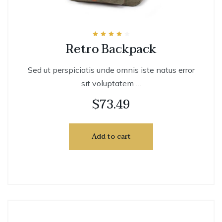
Rated
Retro Backpack
4.00
out of 5
Sed ut perspiciatis unde omnis iste natus error
sit voluptatem …
$
73.49
Add to cart